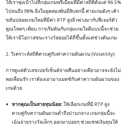
ให้เราพุ่งเป้าไปที่กลุ่มเกมพรีเมียมที่มีค่าสถิติตั้งแต่ 96.5%
ไปจนถึง 98% ยิ่งในยุคสองพันยี่สิบหกนี้ ค่ายเกมดังๆ เค้า
ขยันปล่อยเกมใหม่ที่มีค่า RTP สูงลิ่วพ่วงมากับฟีเจอร์ตัว
คูณโหดๆ เพียบ การเริ่มต้นกับกลุ่มเกมใจดีแบบนี้จะช่วย
ให้เรามีโอกาสชนะรางวัลย่อยได้ถี่ขึ้นตั้งแต่ช่วงต้นเกม
2. วิเคราะห์สถิติควบคู่กับค่าความผันผวน (Volatility)
การดูแค่ตัวเลขเปอร์เซ็นต์จ่ายคืนอย่างเดียวอาจจะยังไม่
พอเพื่อนรัก เราต้องเอามาแมตช์กับค่าความผันผวนของ
เกมด้วย
หากคุณเป็นสายทุนน้อย:
ให้เลือกเกมที่มี RTP สูง
ควบคู่กับความผันผวนต่ำถึงปานกลาง เกมกลุ่มนี้จะ
เน้นจ่ายรางวัลเล็กๆ ออกมาบ่อยๆ ช่วยเซฟเงินทุนให้