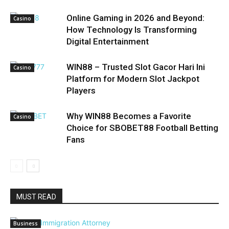
Online Gaming in 2026 and Beyond:
Casino
How Technology Is Transforming
Digital Entertainment
WIN88 – Trusted Slot Gacor Hari Ini
Casino
Platform for Modern Slot Jackpot
Players
Why WIN88 Becomes a Favorite
Casino
Choice for SBOBET88 Football Betting
Fans
MUST READ
Business