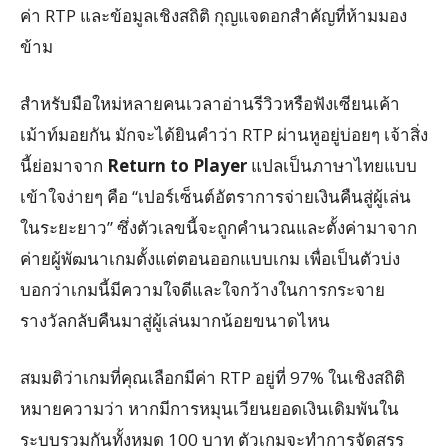
ค่า RTP และข้อมูลเชิงสถิติ กุญแจดอกสำคัญที่ห้ามมอง
ข้าม
สำหรับมือใหม่หลายคนเวลาอ่านรีวิวหรือฟังเซียนเค้า
เม้าท์มอยกัน มักจะได้ยินคำว่า RTP ผ่านหูอยู่บ่อยๆ เจ้าสิ่ง
นี้ย่อมาจาก
Return to Player
แปลเป็นภาษาไทยแบบ
เข้าใจง่ายๆ คือ “เปอร์เซ็นต์อัตราการจ่ายเงินคืนสู่ผู้เล่น
ในระยะยาว” ซึ่งตัวเลขนี้จะถูกคำนวณและตั้งค่ามาจาก
ค่ายผู้พัฒนาเกมตั้งแต่ตอนออกแบบเกม เพื่อเป็นตัวบ่ง
บอกว่าเกมนี้มีความใจดีและใจกว้างในการกระจาย
รางวัลกลับคืนมาสู่ผู้เล่นมากน้อยขนาดไหน
สมมติว่าเกมที่คุณเลือกมีค่า RTP อยู่ที่ 97% ในเชิงสถิติ
หมายความว่า หากมีการหมุนเวียนยอดเงินเดิมพันใน
ระบบรวมกันทั้งหมด 100 บาท ตัวเกมจะทำการจัดสรร