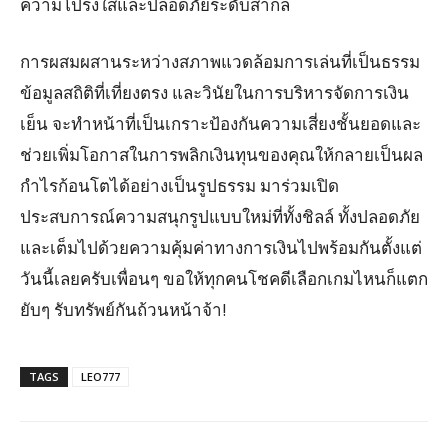
ความโปร่งใสและปลอดภัยระดับสากล
การผสมผสานระหว่างสภาพแวดล้อมการเล่นที่เป็นธรรม
ข้อมูลสถิติที่เที่ยงตรง และวินัยในการบริหารจัดการเงิน
เย็น จะทำหน้าที่เป็นเกราะป้องกันความเสี่ยงชั้นยอดและ
ช่วยเพิ่มโอกาสในการพลิกเงินทุนของคุณให้กลายเป็นผล
กำไรก้อนโตได้อย่างเป็นรูปธรรม มาร่วมเปิด
ประสบการณ์ความสนุกรูปแบบใหม่ที่ทั้งชิลล์ ทั้งปลอดภัย
และเต็มไปด้วยความคุ้มค่าทางการเงินไปพร้อมกันตั้งแต่
วันนี้เลยครับเพื่อนๆ ขอให้ทุกคนโชคดีเลือกเกมไหนก็แตก
ยับๆ รับทรัพย์กันถ้วนหน้าจ้า!
TAGS
LEO777