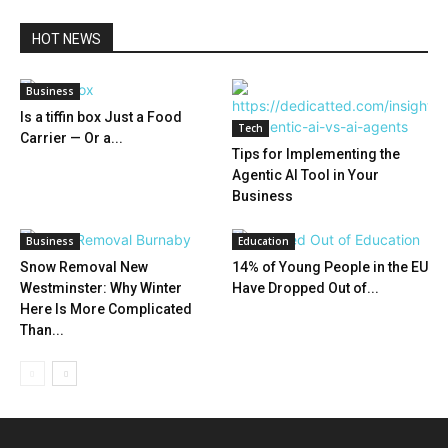
HOT NEWS
Business
Is a tiffin box Just a Food
Tech
Carrier — Or a...
Tips for Implementing the
Agentic AI Tool in Your
Business
Business
Education
Snow Removal New
14% of Young People in the EU
Westminster: Why Winter
Have Dropped Out of...
Here Is More Complicated
Than...