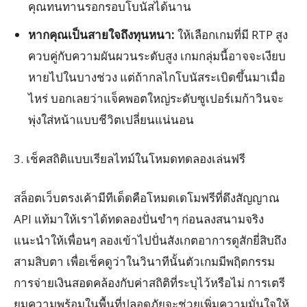
คุณทนทานรอกรอบโบนัสได้นาน
หากคุณเป็นสายใจถึงทุนหนา:
ให้เลือกเกมที่มี RTP สูง
ควบคู่กับความผันผวนระดับสูง เกมกลุ่มนี้อาจจะเงียบ
หายไปในบางช่วง แต่ถ้ากลไกโบนัสระเบิดขึ้นมาเมื่อ
ไหร่ บอกเลยว่าแจ็คพอตใหญ่ระดับซูเปอร์เมก้าวินจะ
พุ่งใส่หน้าแบบชีวิตเปลี่ยนแน่นอน
3. เช็คสถิติแบบเรียลไทม์ในโหมดทดลองเล่นฟรี
สล็อตเว็บตรงเค้ามีทีเด็ดคือโหมดเดโมฟรีที่ดึงสัญญาณ
API แท้มาให้เราได้ทดลองปั่นขำๆ ก่อนลงสนามจริง
แนะนำให้เพื่อนๆ ลองเข้าไปปั่นสังเกตอาการดูสักยี่สิบถึง
สามสิบตา เพื่อเช็คดูว่าในวินาทีนั้นตัวเกมมีพฤิตกรรม
การจ่ายเงินสอดคล้องกับค่าสถิติที่ระบุไว้หรือไม่ การเตรี
ยมความพร้อมในพื้นที่ปลอดภัยจะช่วยเพิ่มความมั่นใจให้