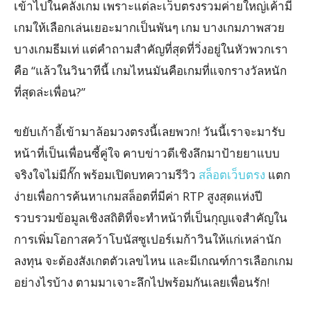
เข้าไปในคลังเกม เพราะแต่ละเว็บตรงรวมค่ายใหญ่เค้ามี
เกมให้เลือกเล่นเยอะมากเป็นพันๆ เกม บางเกมภาพสวย
บางเกมธีมเท่ แต่คำถามสำคัญที่สุดที่วิ่งอยู่ในหัวพวกเรา
คือ “แล้วในวินาทีนี้ เกมไหนมันคือเกมที่แจกรางวัลหนัก
ที่สุดล่ะเพื่อน?”
ขยับเก้าอี้เข้ามาล้อมวงตรงนี้เลยพวก! วันนี้เราจะมารับ
หน้าที่เป็นเพื่อนซี้คู่ใจ คาบข่าวดีเชิงลึกมาป้ายยาแบบ
จริงใจไม่มีกั๊ก พร้อมเปิดบทความรีวิว
สล็อตเว็บตรง
แตก
ง่ายเพื่อการค้นหาเกมสล็อตที่มีค่า RTP สูงสุดแห่งปี
รวบรวมข้อมูลเชิงสถิติที่จะทำหน้าที่เป็นกุญแจสำคัญใน
การเพิ่มโอกาสคว้าโบนัสซูเปอร์เมก้าวินให้แก่เหล่านัก
ลงทุน จะต้องสังเกตตัวเลขไหน และมีเกณฑ์การเลือกเกม
อย่างไรบ้าง ตามมาเจาะลึกไปพร้อมกันเลยเพื่อนรัก!